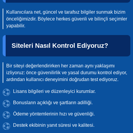
Kullanıcılara net, güncel ve tarafsız bilgiler sunmak bizim
önceliğimizdir. Böylece herkes güvenli ve bilinçli seçimler
yapabilir.
Siteleri Nasıl Kontrol Ediyoruz?
Bir siteyi değerlendirirken her zaman aynı yaklaşımı
izliyoruz: önce güvenilirlik ve yasal durumu kontrol ediyor,
ardından kullanıcı deneyimini doğrudan test ediyoruz.
Lisans bilgileri ve düzenleyici kurumlar.
Bonusların açıklığı ve şartların adilliği.
Ödeme yöntemlerinin hızı ve güvenliği.
Destek ekibinin yanıt süresi ve kalitesi.