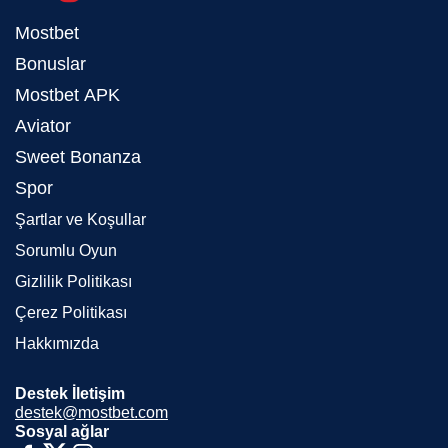
Mostbet
Bonuslar
Mostbet APK
Aviator
Sweet Bonanza
Spor
Şartlar ve Koşullar
Sorumlu Oyun
Gizlilik Politikası
Çerez Politikası
Hakkımızda
Destek İletişim
destek@mostbet.com
Sosyal ağlar